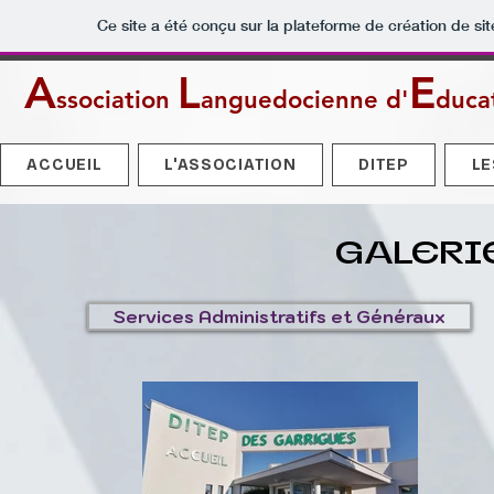
Ce site a été conçu sur la plateforme de création de sit
A
L
E
ssociation
anguedocienne
d'
duca
ACCUEIL
L'ASSOCIATION
DITEP
LE
GALERI
Services Administratifs et Généraux